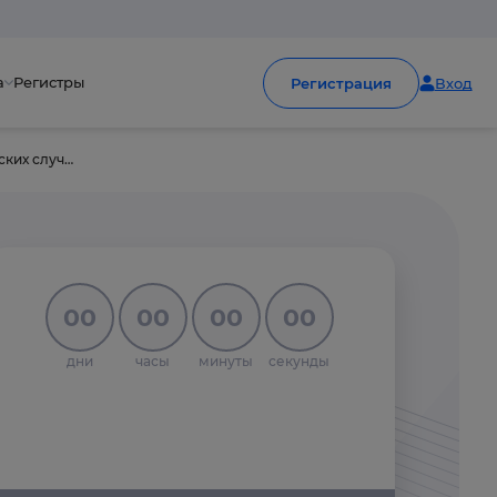
а
Регистры
Регистрация
Вход
Ведение пациентов с бессимптомной бактериурией в практике врача-терапевта. Разбор клинических случаев
00
00
00
00
дни
часы
минуты
секунды