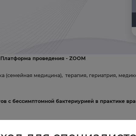
и Платформа проведения - ZOOM
а (семейная медицина), терапия, гериатрия, меди
ов с бессимптомной бактериурией в практике вра
когда лечить? • эпидемиология и факторы риска ББУ