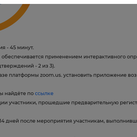
 - 45 минут.
 обеспечивается применением интерактивного оп
верждений - 2 из 3).
азе платформы zoom.us. установить приложение во
ы найдёте по
ссылке
ции участники, прошедшие предварительную регист
14 дней после мероприятия участникам, выполнив