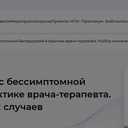
вости
Мероприятия
Циклы
Проекты НПИ
Практикум
Библиотек
 с бессимптомной
тике врача-терапевта.
 случаев