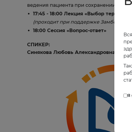
В
ведения пациента при сохранении бакте
17:45 - 18:00 Лекция «Выбор терапии
(проходит при поддержке Замбон, не 
18:00 Сессия «Вопрос-ответ»
Вся
пре
СПИКЕР:
зд
Синякова Любовь Александровна
д.м.н.
раб
Так
раб
ста
Я