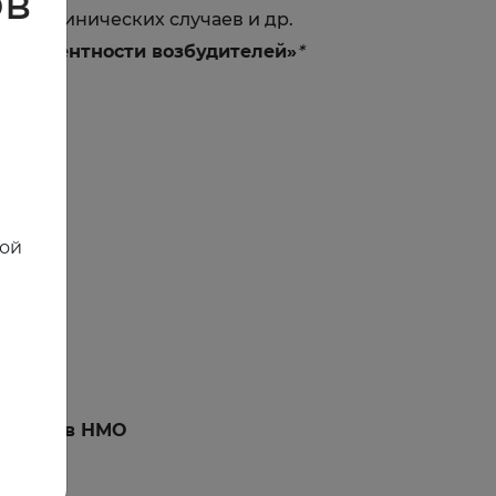
ов
бор клинических случаев и др.
 резистентности возбудителей»
*
рии
ной
я баллов НМО