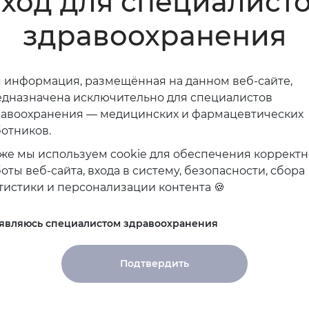
ход для специалист
риурии после проведенного лечения • проведем раз
здравоохранения
 для профилактики и лечения ИМП в эру растущей
аккредитовано НМО)
 информация, размещённая на данном веб-сайте,
дназначена исключительно для специалистов
равоохранения — медицинских и фармацевтических
, профессор, врач высшей квалификационной катего
отников.
же мы используем cookie для обеспечения коррект
оты веб-сайта, входа в систему, безопасности, сбора
тистики и персонализации контента 🍪
 являюсь специалистом здравоохранения
Подтвердить
Инструкция получени