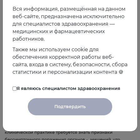
ишемических инсультов головного мозга и последующей
Вся информация, размещённая на данном
инвалидизации пациента и требуют рационального
веб-сайте, предназначена исключительно
назначения антикоагулянтной терапии.
для специалистов здравоохранения —
Таким образом проблема имеет две стороны и требует
медицинских и фармацевтических
рационального подхода в обоих случаях Наиболее сложно
работников.
выполнение анализа рисков и понимание необходимости
той или иной терапии при первом контакте с пациентом,
Также мы используем cookie для
когда дефицит времени и отсутствие результатов
обеспечения корректной работы веб-
углубленного инструментального анализа, делают трудным
сайта, входа в систему, безопасности, сбора
принятие диагностического решения. Методически
статистики и персонализации контента 🍪
простой выход из этой ситуации – ориентир врача общей
практики на простые алгоритмы по оценке риска
Я являюсь специалистом здравоохранения
пациента с точки зрения вероятности нарушения ритма и
внедрение в практику шкал оценки риска ОНМК и риска
кровотечения у пациентов нарушения ритма по типу
Подтвердить
фибрилляции предсердий. Важнейшей составной успеха
является правильная оценка факторов риска и
сопутствующих заболеваний. В современной реальной
клинической практике требуется знать признаки
бессимптомного поражения органов - мишений, что