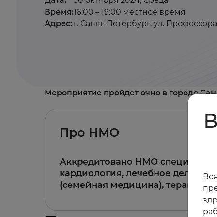
Дата:
30 октября 2024, Среда
Время:
16:00 – 19:00 местное время
Адрес:
г. Санкт-Петербург, ул. Профессора
Мероприятие пройдет очно в городе Са
В
Про НМО
Аккредитовано НМО специально
кардиология, лечебное дело, об
Вся
(семейная медицина), терапия
пре
зд
раб