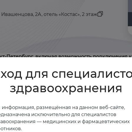
 Ивашенцова, 2А, отель «Костас», 2 этаж
нкт-Петербург, включая возможность подключения 
ход для специалист
+2 ЗЕТ
здравоохранения
стям:
щая врачебная практика
 информация, размещённая на данном веб-сайте,
дназначена исключительно для специалистов
Как получить баллы
равоохранения — медицинских и фармацевтических
отников.