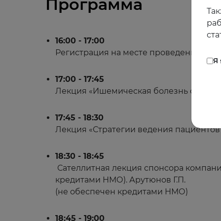
Программа
Так
раб
ста
16:00 - 17:00
Регистрация на месте проведения | Ко
Я
17:00 - 17:45
Лекция «Ишемическая болезнь сердца в
17:45 - 18:30
Лекция «Стратегии ведения пациентов с
18:30 - 18:45
Сателлитная лекция спонсора компании
кредитами НМО). Арутюнов Г.П.
(не обеспечен кредитами НМО)
18:45 - 19:00