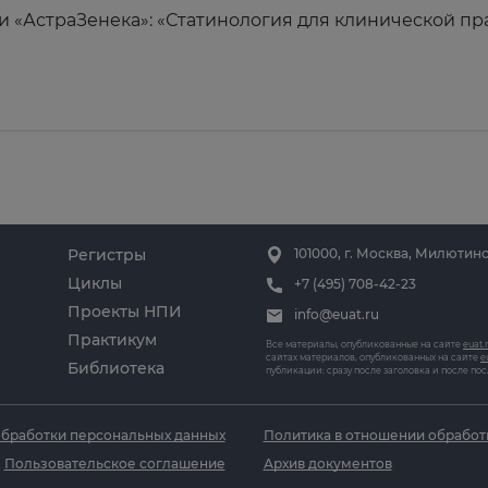
 «АстраЗенека»: «Статинология для клинической пр
Регистры
101000, г. Москва, Милютинс
Циклы
+7 (495) 708-42-23
Проекты НПИ
info@euat.ru
Практикум
Все материалы, опубликованные на сайте
euat.
сайтах материалов, опубликованных на сайте
e
Библиотека
публикации: сразу после заголовка и после по
обработки персональных данных
Политика в отношении обработ
Пользовательское соглашение
Архив документов