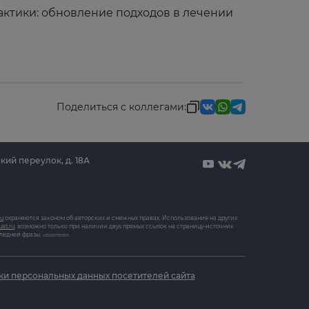
актики: обновление подходов в лечении
Поделиться с коллегами:
кий переулок, д. 18А
ru
охраняются законом об авторских и смежных правах. Использование на других
uat.ru
, возможно только при наличии двух прямых ссылок на страницу-источник
следней фразы.
v202607031833
ки персональных данных посетителей сайта