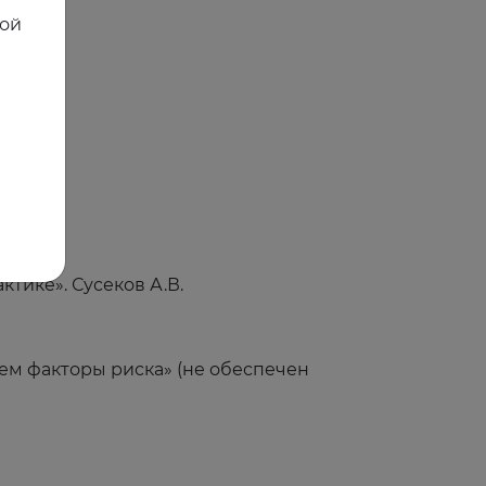
ной
тике». Сусеков А.В.
ем факторы риска» (не обеспечен