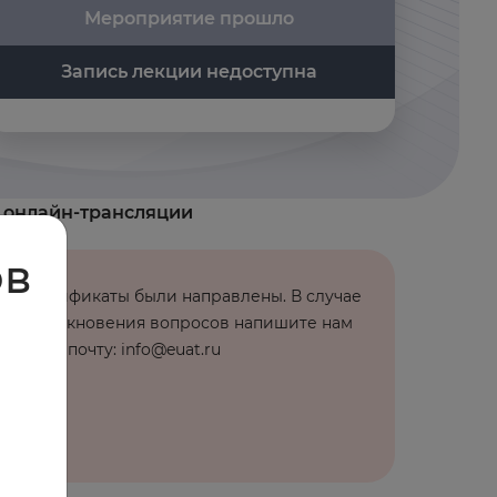
Мероприятие прошло
Запись лекции недоступна
к онлайн-трансляции
ов
Сертификаты были направлены. В случае
возникновения вопросов напишите нам
на эл. почту: info@euat.ru