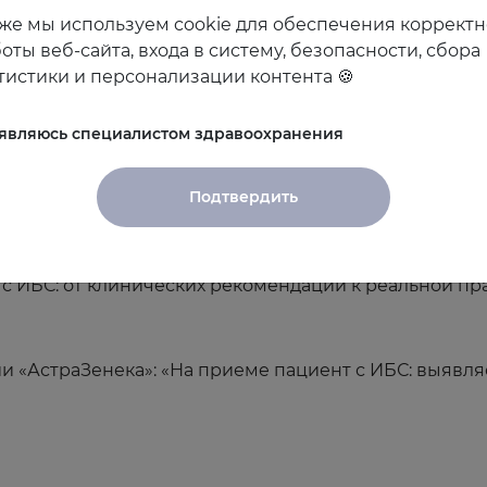
же мы используем cookie для обеспечения коррект
оты веб-сайта, входа в систему, безопасности, сбора
тистики и персонализации контента 🍪
фе-брейк
 являюсь специалистом здравоохранения
Подтвердить
 реальной клинической практике». Арутюнов Г.П.
 ИБС: от клинических рекомендаций к реальной прак
 «АстраЗенека»: «На приеме пациент с ИБС: выявля