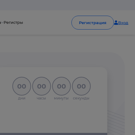
а
Регистры
Регистрация
Вход
00
00
00
00
дни
часы
минуты
секунды