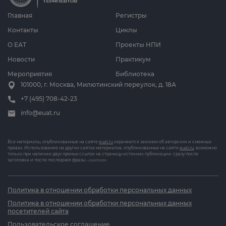
Главная
Регистры
Контакты
Циклы
О ЕАТ
Проекты НПИ
Новости
Практикум
Мероприятия
Библиотека
101000, г. Москва, Милютинский переулок, д. 18А
+7 (495) 708-42-23
info@euat.ru
Все материалы, опубликованные на сайте
euat.ru
охраняются законом об авторских и смежных
правах. Использование на других сайтах материалов, опубликованных на сайте
euat.ru
, возможно
только при наличии двух прямых ссылок на страницу-источник публикации: сразу после
заголовка и после последней фразы.
v202607031833
Политика в отношении обработки персональных данных
Политика в отношении обработки персональных данных
посетителей сайта
Пользовательское соглашение