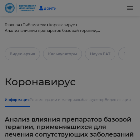
Войти
Главная
Библиотека
Коронавирус
Анализ влияния препаратов базовой терапии,...
Видео архив
Калькуляторы
Наука ЕАТ
Практич
Коронавирус
Информация
Рекомендации и материалы
Калькулятор
Видео лекции
Анализ влияния препаратов базовой
терапии, применявшихся для
лечения сопутствующих заболеваний