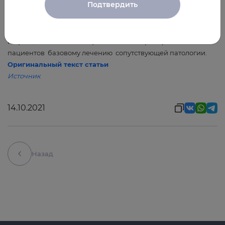
Подтвердить
хроническими неинфекционными заболеваниями, прежде
всего сердечно-сосудистыми и сахарным диабетом,
снижение риска тяжелого течения коронавирусной
инфекции отмечено на фоне высокой приверженности
пациентов базовому лечению сопутствующей патологии.
Оригинальный текст статьи
Источник
14.10.2021
Назад