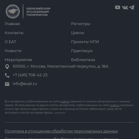
Главная
Регистры
Контакты
Циклы
О ЕАТ
Проекты НПИ
Новости
Практикум
Мероприятия
Библиотека
101000, г. Москва, Милютинский переулок, д. 18А
+7 (495) 708-42-23
info@euat.ru
Все материалы, опубликованные на сайте
euat.ru
охраняются законом об авторских и смежных
правах. Использование на других сайтах материалов, опубликованных на сайте
euat.ru
, возможно
только при наличии двух прямых ссылок на страницу-источник публикации: сразу после
заголовка и после последней фразы.
v202607031833
Политика в отношении обработки персональных данных