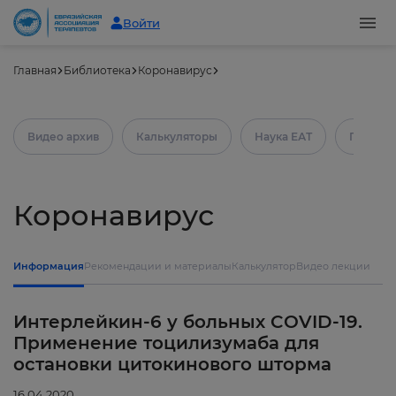
Войти
Главная
Библиотека
Коронавирус
Видео архив
Калькуляторы
Наука ЕАТ
Практич
Коронавирус
Информация
Рекомендации и материалы
Калькулятор
Видео лекции
Интерлейкин-6 у больных COVID-19.
Применение тоцилизумаба для
остановки цитокинового шторма
16.04.2020