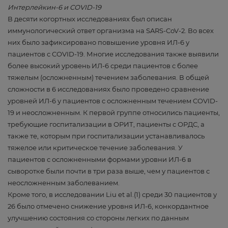
Интерлейкин-6 и COVID-19
В десяти когортных исследованиях был описан
иммунологический ответ организма на SARS-CoV-2. Во всех
них было зафиксировано повышение уровня ИЛ-6 у
пациентов с COVID-19. Многие исследования также выявили
более высокий уровень ИЛ-6 среди пациентов с более
тяжелым (осложненным) течением заболевания. В общей
сложности в 6 исследованиях было проведено сравнение
уровней ИЛ-6 у пациентов с осложненным течением COVID-
19 и неосложненным. К первой группе относились пациенты,
требующие госпитализации в ОРИТ, пациенты с ОРДС, а
также те, которым при госпитализации устанавливалось
тяжелое или критическое течение заболевания. У
пациентов с осложненными формами уровни ИЛ-6 в
сыворотке были почти в три раза выше, чем у пациентов с
неосложненным заболеванием.
Кроме того, в исследовании Liu et al.(1) среди 30 пациентов у
26 было отмечено снижение уровня ИЛ-6, конкордантное
улучшению состояния со стороны легких по данным