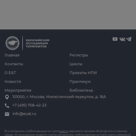
Главная
Регистры
Контакты
Циклы
О ЕАТ
Проекты НПИ
Новости
Практикум
Мероприятия
Библиотека
101000, г. Москва, Милютинский переулок, д. 18А
+7 (495) 708-42-23
info@euat.ru
Все материалы, опубликованные на сайте
euat.ru
охраняются законом об авторских и смежных
правах. Использование на других сайтах материалов, опубликованных на сайте
euat.ru
, возможно