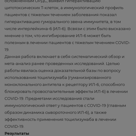
осложненным ОРДС, выявил гиперактивацию
цитотоксических T-клеток, а иммунологический профиль
пациентов с тяжелым течением заболевания показал
гиперактивацию гуморального звена иммунитета, в том
числе интерлейкина-6 (ИЛ-6). Всвязи с этим было высказано
мнение о том, что ингибирование ИЛ-6 может быть
полезным в лечении пациентов с тяжелым течением COVID-
19.
Данная работа включает в себя систематический обзор и
мета-анализ ранее проведенных исследований. Целью
работы явилась оценка доказательной базы по вопросу
использования тоцилизумаба (гуманизированного
моноклонального антитела к рецептору ИЛ-6, способного
блокировать провоспалительные эффекты ИЛ-6) в лечении
COVID-19. Предметами исследования стали
иммунологический ответ у пациентов с COVID-19 (главным
образом динамика сывороточного ИЛ-6), а также
эффективность применения тоцилизумаба в лечении
COVID-19.
Результаты