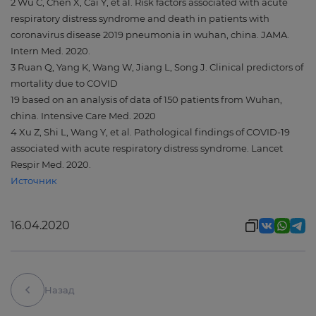
2 Wu C, Chen X, Cai Y, et al. Risk factors associated with acute
respiratory distress syndrome and death in patients with
coronavirus disease 2019 pneumonia in wuhan, china. JAMA.
Intern Med. 2020.
3 Ruan Q, Yang K, Wang W, Jiang L, Song J. Clinical predictors of
mortality due to COVID
19 based on an analysis of data of 150 patients from Wuhan,
china. Intensive Care Med. 2020
4 Xu Z, Shi L, Wang Y, et al. Pathological findings of COVID-19
associated with acute respiratory distress syndrome. Lancet
Respir Med. 2020.
Источник
16.04.2020
Назад