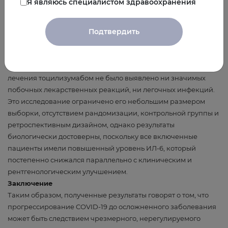
Я являюсь специалистом здравоохранения
отчетливым облегчением клинических симптомов. Кроме
того, наблюдалось статистически значимое снижение
Подтвердить
потребности в кислороде со второго по пятый день после
приема тоцилизумаба. У 19 пациентов было также выявлено
разрешение рентгенологических изменений на
компьютерной томографии грудной клетки. При этом после
лечения тоцилизумабом не было выявлено ни значимых
побочных лекарственных реакций, ни легочных инфекций.
Это исследование ограничено его небольшим размером
выборки, отсутствием рандомизации, контрольной группы и
ретроспективным дизайном, однако результаты
биологически достоверны, поскольку все включенные
пациенты имели повышенный уровень ИЛ-6, который
постепенно снижался параллельно с клиническим и
рентгенологическим улучшением.
Заключение
Таким образом, полученные результаты говорят о том, что
прогрессирование COVID-19 до осложненного заболевания
может быть следствием чрезмерного, нерегулируемого