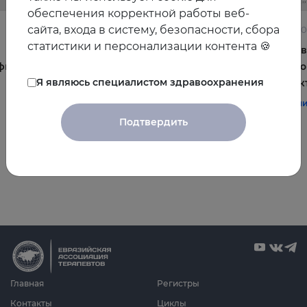
обеспечения корректной работы веб-
сайта, входа в систему, безопасности, сбора
22.06.2026
10.06.2
статистики и персонализации контента 🍪
Постменопауза на приёме: алгоритмы для
Жирова
фы и
терапевта
и комо
Я являюсь специалистом здравоохранения
эффек
#терапия
#постменопауза
#женское_здоровье
#терап
Подтвердить
Все видео
Главная
Регистры
Контакты
Циклы