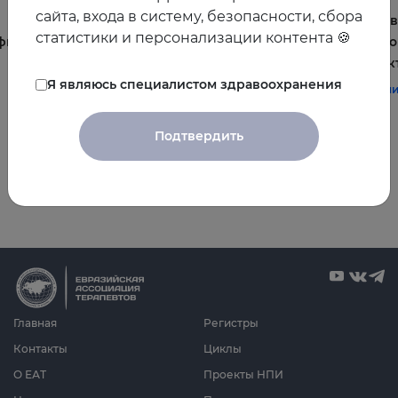
сайта, входа в систему, безопасности, сбора
Постменопауза на приёме: алгоритмы для
Жирова
статистики и персонализации контента 🍪
фы и
терапевта
и комо
эффек
#терапия
#постменопауза
#женское_здоровье
Я являюсь специалистом здравоохранения
#терап
Подтвердить
Все видео
Главная
Регистры
Контакты
Циклы
О ЕАТ
Проекты НПИ