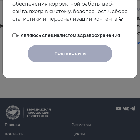
обеспечения корректной работы веб-
22.06.2026
10.06.2
сайта, входа в систему, безопасности, сбора
Постменопауза на приёме: алгоритмы для
Жирова
статистики и персонализации контента 🍪
фы и
терапевта
и комо
эффек
Я являюсь специалистом здравоохранения
#терапия
#постменопауза
#женское_здоровье
#терап
Подтвердить
Все видео
Главная
Регистры
Контакты
Циклы