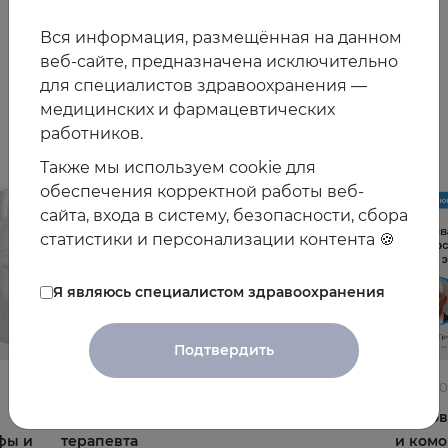
2021
0
Вся информация, размещённая на данном
веб-сайте, предназначена исключительно
для специалистов здравоохранения —
Другие видео
медицинских и фармацевтических
работников.
Также мы используем cookie для
обеспечения корректной работы веб-
сайта, входа в систему, безопасности, сбора
статистики и персонализации контента 🍪
Я являюсь специалистом здравоохранения
Подтвердить
22.06.2026
10.06.2
Постменопауза на приёме: алгоритмы для
Жирова
фы и
терапевта
и комо