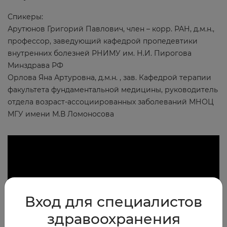
Спикеры:
Арутюнов Григорий Павлович, член – корр. РАН, д.м.н.,
профессор, заведующий кафедрой пропедевтики
внутренних болезней РНИМУ им. Н.И. Пирогова
Минздрава РФ
Орлова Яна Артуровна, д.м.н. , зав. Кафедрой терапии
факультета фундаментальной медицины, руководитель
отдела возраст-ассоциированных заболеваний МНОЦ
МГУ имени М.В Ломоносова
Вход для специалистов
здравоохранения