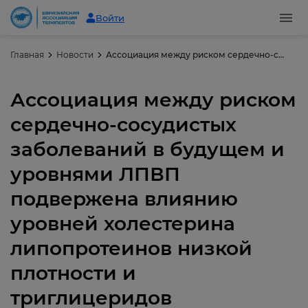
Войти
Главная
Новости
Ассоциация между риском сердечно-сосудистых заболеваний в будущем и уровнями ЛПВП подвержена влиянию уровней холестерина липопротеинов низкой плотности и триглицеридов
Ассоциация между риском
сердечно-сосудистых
заболеваний в будущем и
уровнями ЛПВП
подвержена влиянию
уровней холестерина
липопротеинов низкой
плотности и
триглицеридов