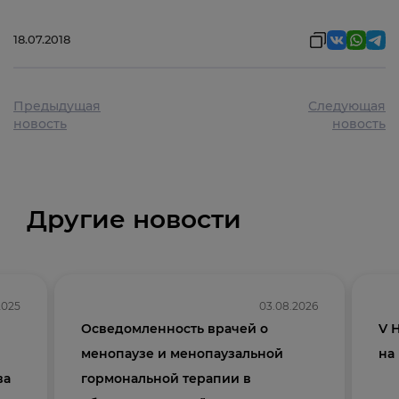
18.07.2018
Предыдущая
Следующая
новость
новость
Другие новости
2025
03.08.2026
Осведомленность врачей о
V 
менопаузе и менопаузальной
на
ва
гормональной терапии в