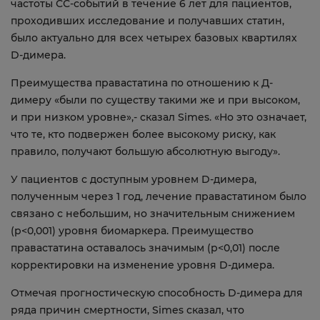
частоты СС-событий в течение 6 лет для пациентов,
проходивших исследование и получавших статин,
было актуально для всех четырех базовых квартилях
D-димера.
Преимущества правастатина по отношению к Д-
димеру «были по существу такими же и при высоком,
и при низком уровне»,- сказал Simes. «Но это означает,
что те, кто подвержен более высокому риску, как
правило, получают большую абсолютную выгоду».
У пациентов с доступным уровнем D-димера,
полученным через 1 год, лечение правастатином было
связано с небольшим, но значительным снижением
(р<0,001) уровня биомаркера. Преимущество
правастатина оставалось значимым (р<0,01) после
корректировки на изменение уровня D-димера.
Отмечая прогностическую способность D-димера для
ряда причин смертности, Simes сказал, что