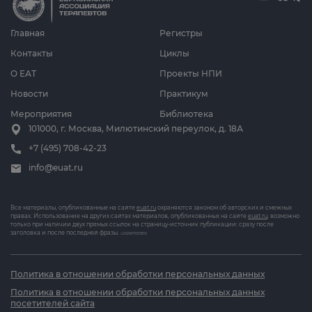
Главная
Регистры
Контакты
Циклы
О ЕАТ
Проекты НПИ
Новости
Практикум
Мероприятия
Библиотека
101000, г. Москва, Милютинский переулок, д. 18А
+7 (495) 708-42-23
info@euat.ru
Все материалы, опубликованные на сайте
euat.ru
охраняются законом об авторских и смежных
правах. Использование на других сайтах материалов, опубликованных на сайте
euat.ru
, возможно
только при наличии двух прямых ссылок на страницу-источник публикации: сразу после
заголовка и после последней фразы.
v202607031833
Политика в отношении обработки персональных данных
Политика в отношении обработки персональных данных
посетителей сайта