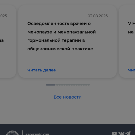
2025
03.08.2026
Осведомленность врачей о
V 
менопаузе и менопаузальной
на
ва
гормональной терапии в
общеклинической практике
Читать далее
Чи
Все новости