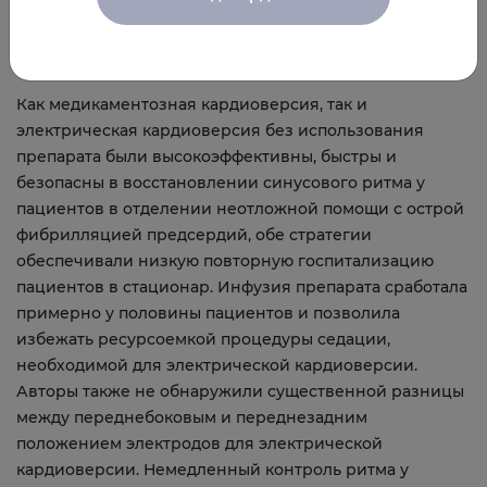
переднезадней группе; p=0,68).
Обсуждение
Как медикаментозная кардиоверсия, так и
электрическая кардиоверсия без использования
препарата были высокоэффективны, быстры и
безопасны в восстановлении синусового ритма у
пациентов в отделении неотложной помощи с острой
фибрилляцией предсердий, обе стратегии
обеспечивали низкую повторную госпитализацию
пациентов в стационар. Инфузия препарата сработала
примерно у половины пациентов и позволила
избежать ресурсоемкой процедуры седации,
необходимой для электрической кардиоверсии.
Авторы также не обнаружили существенной разницы
между переднебоковым и переднезадним
положением электродов для электрической
кардиоверсии. Немедленный контроль ритма у