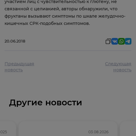
участием лиц с чувствительностью к глютену, не
связанной с целиакией, авторы обнаружили, что
фруктаны вызывают симптомы по шкале желудочно-
кишечных СРК-подобных симптомов.
20.06.2018
Предыдущая
Следующая
новость
новость
Другие новости
2025
03.08.2026