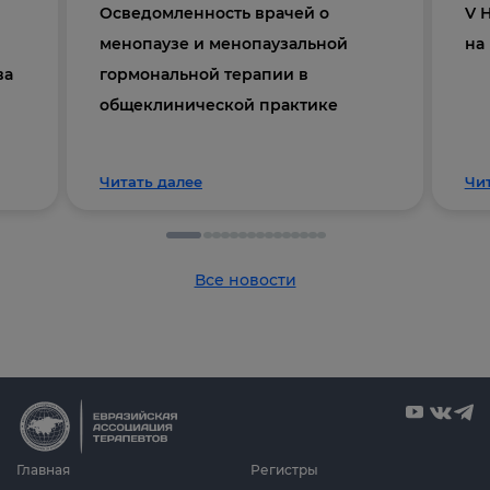
Осведомленность врачей о
V 
менопаузе и менопаузальной
на
ва
гормональной терапии в
общеклинической практике
Читать далее
Чи
Все новости
Главная
Регистры