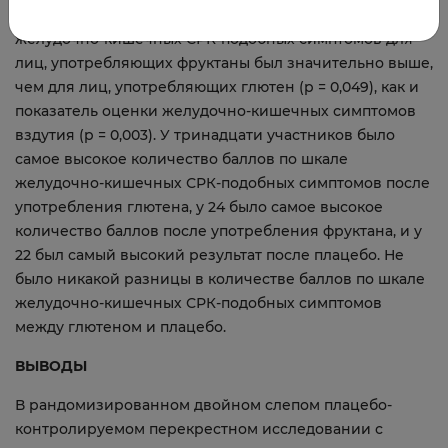
0,004). Общее количество баллов по шкале оценки
желудочно-кишечных СРК-подобных симптомов для
лиц, употребляющих фруктаны был значительно выше,
чем для лиц, употребляющих глютен (р = 0,049), как и
показатель оценки желудочно-кишечных симптомов
вздутия (р = 0,003). У тринадцати участников было
самое высокое количество баллов по шкале
желудочно-кишечных СРК-подобных симптомов после
употребления глютена, у 24 было самое высокое
количество баллов после употребления фруктана, и у
22 был самый высокий результат после плацебо. Не
было никакой разницы в количестве баллов по шкале
желудочно-кишечных СРК-подобных симптомов
между глютеном и плацебо.
ВЫВОДЫ
В рандомизированном двойном слепом плацебо-
контролируемом перекрестном исследовании с