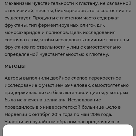
Механизмы чувствительности к глютену, не связанной
с целиакией, неясны, биомаркеров этого состояния не
существует. Продукты с глютеном часто содержат
фруктаны, тип ферментируемых олиго-, ди-,
моносахаридов и полиолов. Цель исследования
состояла в том, чтобы исследовать влияние глютена и
фруктанов по отдельности у лиц с самостоятельно
определяемой чувствительностью к глютену.
МЕТОДЫ
Авторы выполнили двойное слепое перекрестное
исследование с участием 59 человек, самостоятельно
придерживающихся безглютеновой диеты, у которых
была исключена целиакия. Исследование
проводилось в Университетской больнице Осло в
Норвегии с октября 2014 года по май 2016 года.
Участники случайным образом распределялись в
группы, получающие диеты, содержащие глютен (5,7 г),