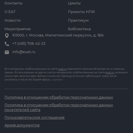
Контакты
Циклы
О ЕАТ
Проекты НПИ
Новости
Практикум
Мероприятия
Библиотека
101000, г. Москва, Милютинский переулок, д. 18А
+7 (495) 708-42-23
info@euat.ru
Все материалы, опубликованные на сайте
euat.ru
охраняются законом об авторских и смежных
правах. Использование на других сайтах материалов, опубликованных на сайте
euat.ru
, возможно
только при наличии двух прямых ссылок на страницу-источник публикации: сразу после
заголовка и после последней фразы.
v202607031833
Политика в отношении обработки персональных данных
Политика в отношении обработки персональных данных
посетителей сайта
Пользовательское соглашение
Архив документов