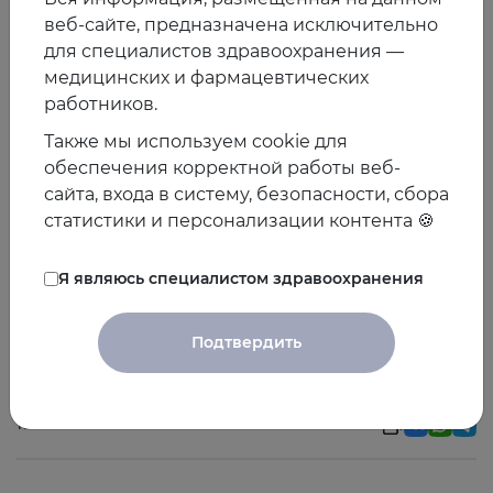
без каких-либо признаков влияния пола, социально-
веб-сайте, предназначена исключительно
экономического статуса или социальных факторов. Это
для специалистов здравоохранения —
исследование было наблюдательным, поэтому
медицинских и фармацевтических
причинно-следственная связь не оценивается.
работников.
Выводы
Также мы используем cookie для
обеспечения корректной работы веб-
Вовлеченность в искусство в виде посещения
сайта, входа в систему, безопасности, сбора
культурных мероприятий может иметь защитную
статистики и персонализации контента 🍪
ассоциацию с долголетием у пожилых людей. Эта
ассоциация может быть частично объяснена
Я являюсь специалистом здравоохранения
различиями в когнитивных функциях, психическом
здоровье и физической активности, но тем не менее
остается значимой даже после статистической
Подтвердить
поправки на эти факторы.
17.02.2020