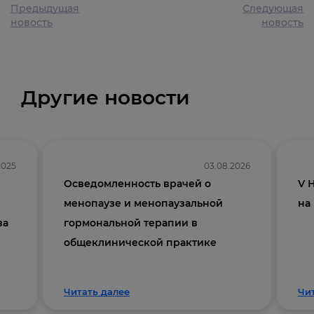
Предыдущая
Следующая
новость
новость
Другие новости
2025
03.08.2026
Осведомленность врачей о
V 
менопаузе и менопаузальной
на
ва
гормональной терапии в
общеклинической практике
Читать далее
Чи