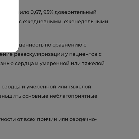
 составило 0,67, 95% доверительный
пациентов с ежедневными, еженедельными
ельную ценность по сравнению с
ение реваскуляризации у пациентов с
знью сердца и умеренной или тяжелой
ю сердца и умеренной или тяжелой
меньшить основные неблагоприятные
ности от всех причин или сердечно-