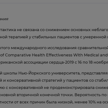
ания
я тактика не связана со снижением основных небла
ной терапией у стабильных пациентов с умеренной
рытого международного исследования сравнительно
of Comparative Health Effectiveness With Medical an
иканской ассоциации сердца-2019 с 16 по 18 ноября
й школы Нью-Йоркского университета, представляя 
 и консервативной стратегий у пациентов со стаб
ию с консервативной не продемонстрировала снижен
основной вторичной конечной точки. Вероятность п
ности от всех причин была низкой, менее 10% на 