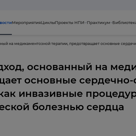
вости
Мероприятия
Циклы
Проекты НПИ
Практикум
Библиотек
дход, основанный на мед
щает основные сердечно-
 как инвазивные процедур
еской болезнью сердца