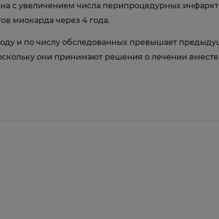
ана с увеличением числа перипроцедурных инфаркто
в миокарда через 4 года.
году и по числу обследованных превышает предыдущ
поскольку они принимают решения о лечении вместе