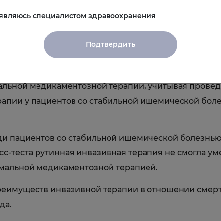
 являюсь специалистом здравоохранения
ркта миокарда (инвазивная/консервативная группа)
тва жизни, то улучшение симптомов наблюдалось у 
Подтвердить
ии, но не у пациентов без стенокардии.
катетеризация сердца и реваскуляризация дополнит
льной медикаментозной терапии, учитывая провед
апии у пациентов со стабильной ишемической боле
еди пациентов со стабильной ишемической болезнь
с-теста рутинная инвазивная терапия не смогла у
имальной медикаментозной терапией.
преимуществ инвазивной терапии в отношении смерт
да.