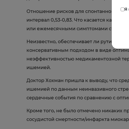
Я
Отношение рисков для спонтанного инфа
интервал 0,53-0,83. Что касается качес
или ежемесячными симптомами стенокард
Неизвестно, обеспечивает ли рутинная 
консервативным подходом в виде оптима
неэффективностью медикаментозной тер
ишемией.
Доктор Хохман пришла к выводу, что ср
ишемией по данным неинвазивного стрес
сердечные события по сравнению с опт
Кроме того, не было отмечено никаких 
сосудистой смертности/инфаркта миокар