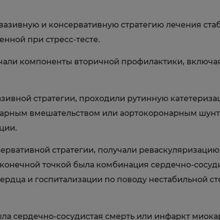
нвазивную и консервативную стратегию лечения ст
нной при стресс-тесте.
чали компоненты вторичной профилактики, включа
зивной стратегии, проходили рутинную катетериз
арным вмешательством или аортокоронарным шунти
ции.
ервативной стратегии, получали реваскуляризацию
конечной точкой была комбинация сердечно-сосуди
ердца и госпитализации по поводу нестабильной с
ла сердечно-сосудистая смерть или инфаркт миока