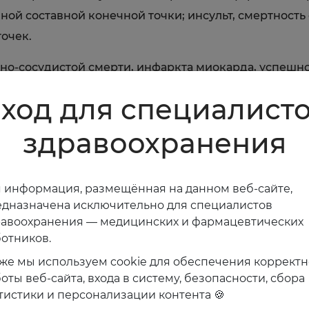
й составной конечной точки; инсульт, смертность 
точек.
чно-сосудистой смерти, инфаркта миокарда, успешн
стенокардии или сердечной недостаточности в перио
ход для специалист
медикаментозной терапии (не значимая разница). 
здравоохранения
удшим результатом (приблизительно 2% абсолютног
 4 лет (приблизительно 2% абсолютного уменьшения
 информация, размещённая на данном веб-сайте,
дназначена исключительно для специалистов
т миокарда произошли у 11,7% инвазивной группы п
равоохранения — медицинских и фармацевтических
отников.
же мы используем cookie для обеспечения коррект
 инвазивной группы против 6,5% группы медикаменто
оты веб-сайта, входа в систему, безопасности, сбора
рного инфаркта миокарда (инвазивная/консервативн
тистики и персонализации контента 🍪