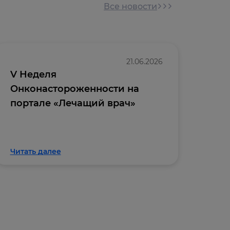
Все новости
21.06.2026
V Неделя
Отк
Онконастороженности на
онл
портале «Лечащий врач»
«Вн
кли
Читать далее
Чита