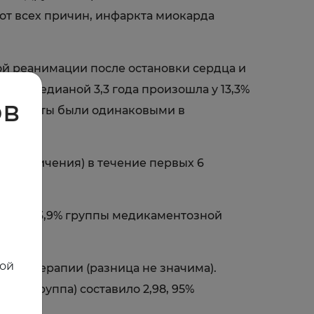
от всех причин, инфаркта миокарда
ой реанимации после остановки сердца и
д с медианой 3,3 года произошла у 13,3%
ов
Результаты были одинаковыми в
о увеличения) в течение первых 6
).
ротив 13,9% группы медикаментозной
ной
зной терапии (разница не значима).
ая группа) составило 2,98, 95%