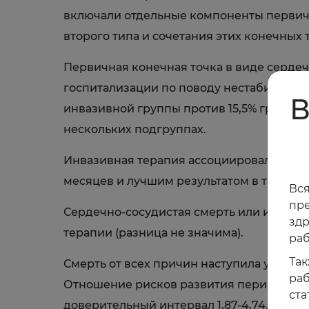
включали отдельные компоненты первично
второго типа и сочетания этих конечных 
Первичная конечная точка в виде серде
госпитализации по поводу нестабильной 
В
инвазивной группы против 15,5% группы 
нескольких подгруппах.
Инвазивная терапия ассоциировалась с х
месяцев и лучшим результатом в течение
Вся
пре
Сердечно-сосудистая смерть или инфарк
зд
терапии (разница не значима).
раб
Так
Смерть от всех причин наступила у 6,4%
раб
Отношение рисков развития перипроцеду
ста
доверительный интервал 1,87-4,74.