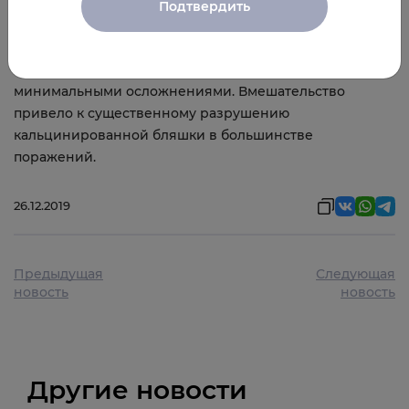
У пациентов с тяжелой коронарной кальцификацией,
Подтвердить
которым требуется коронарная реваскуляризация,
внутрисосудистая литотрепсия была безопасна с
высоким процентом успешных процедур и
минимальными осложнениями. Вмешательство
привело к существенному разрушению
кальцинированной бляшки в большинстве
поражений.
26.12.2019
Предыдущая
Следующая
новость
новость
Другие новости