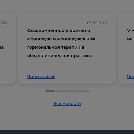
2025
03.08.2026
Осведомленность врачей о
V 
менопаузе и менопаузальной
на
ва
гормональной терапии в
общеклинической практике
Читать далее
Чи
Все новости