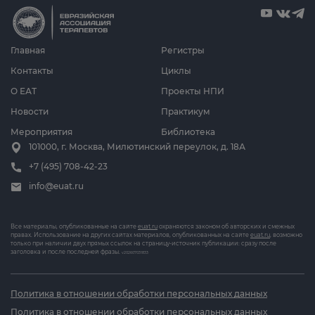
Главная
Регистры
Контакты
Циклы
О ЕАТ
Проекты НПИ
Новости
Практикум
Мероприятия
Библиотека
101000, г. Москва, Милютинский переулок, д. 18А
+7 (495) 708-42-23
info@euat.ru
Все материалы, опубликованные на сайте
euat.ru
охраняются законом об авторских и смежных
правах. Использование на других сайтах материалов, опубликованных на сайте
euat.ru
, возможно
только при наличии двух прямых ссылок на страницу-источник публикации: сразу после
заголовка и после последней фразы.
v202607031833
Политика в отношении обработки персональных данных
Политика в отношении обработки персональных данных