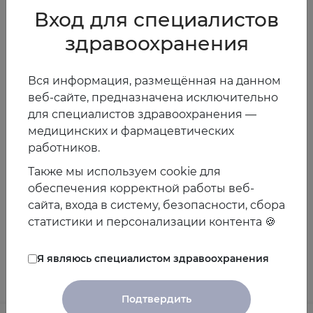
30 мая 2023
Вход для специалистов
Подборка теоретических материалов
здравоохранения
Тест для самопроверки
Ссылка на курс
Для получения доступа необходимо
Вся информация, размещённая на данном
зарегистрироваться на сайте Ассоциации.
веб-сайте, предназначена исключительно
для специалистов здравоохранения —
03.06.2023
медицинских и фармацевтических
работников.
Также мы используем cookie для
Предыдущая
Следующая
новость
новость
обеспечения корректной работы веб-
сайта, входа в систему, безопасности, сбора
статистики и персонализации контента 🍪
Другие новости
Я являюсь специалистом здравоохранения
Подтвердить