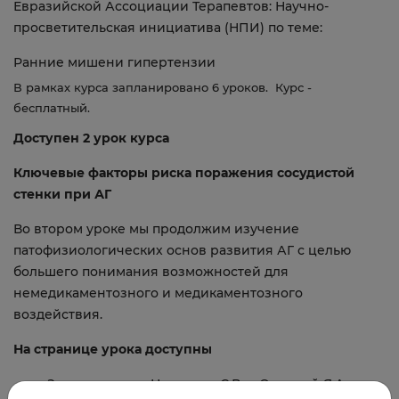
Евразийской Ассоциации Терапевтов: Научно-
просветительская инициатива (НПИ) по теме:
Ранние мишени гипертензии
В рамках курса запланировано 6 уроков. Курс -
бесплатный.
Доступен 2 урок курса
Ключевые факторы риска поражения сосудистой
стенки при АГ
Во втором уроке мы продолжим изучение
патофизиологических основ развития АГ с целью
большего понимания возможностей для
немедикаментозного и медикаментозного
воздействия.
На странице урока доступны
Запись лекции Недогоды С.В. и Орловой Я.А. от