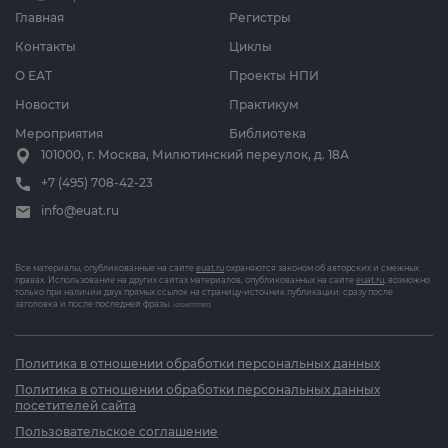
Главная
Регистры
Контакты
Циклы
О ЕАТ
Проекты НПИ
Новости
Практикум
Мероприятия
Библиотека
101000, г. Москва, Милютинский переулок, д. 18А
+7 (495) 708-42-23
info@euat.ru
Все материалы, опубликованные на сайте
euat.ru
охраняются законом об авторских и смежных
правах. Использование на других сайтах материалов, опубликованных на сайте
euat.ru
, возможно
только при наличии двух прямых ссылок на страницу-источник публикации: сразу после
заголовка и после последней фразы.
v202607031833
Политика в отношении обработки персональных данных
Политика в отношении обработки персональных данных
посетителей сайта
Пользовательское соглашение