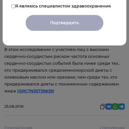
Я являюсь специалистом здравоохранения
Результаты были аналогичными после того, как 1588
участников, чья принадлежность к группе была
известна или были подозрения в отклонении от
Подтвердить
протокола, были исключены.
Выводы
В этом исследовании с участием лиц с высоким
сердечно-сосудистым риском частота основных
сердечно-сосудистых событий была ниже среди тех,
кто придерживался средиземноморской диеты с
оливковым маслом или орехами, чем среди тех, кто
придерживался диеты с пониженным содержанием
жира (
ISRCTN35739639
)
25.08.2018
Предыдущая
Следующая