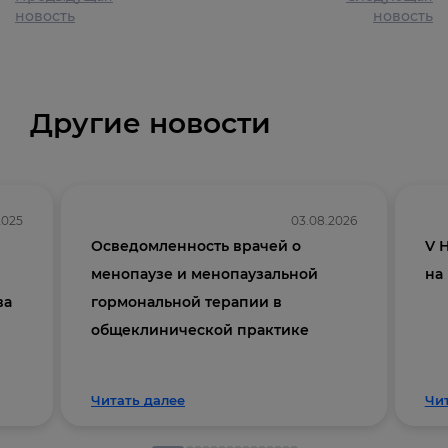
новость
новость
Другие новости
2025
03.08.2026
Осведомленность врачей о
V 
менопаузе и менопаузальной
на
ва
гормональной терапии в
общеклинической практике
Читать далее
Чи