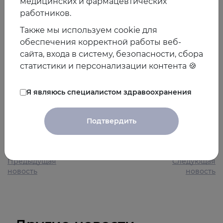
медицинских и фармацевтических
участие участие в традиционном Конкурсе молодых
работников.
ученых.
Также мы используем cookie для
Зарегистрироваться и ознакомиться с более
обеспечения корректной работы веб-
подробной информацией о Конгрессе вы можете на
сайта, входа в систему, безопасности, сбора
сайте
osteoporosis.your-forum.info
статистики и персонализации контента 🍪
Пройдите регистрацию, чтобы получить доступ ко
Я являюсь специалистом здравоохранения
всем разделам сайта и просмотру трансляции.
Подтвердить
14.11.2022
Предыдущая
Следующая
новость
новость