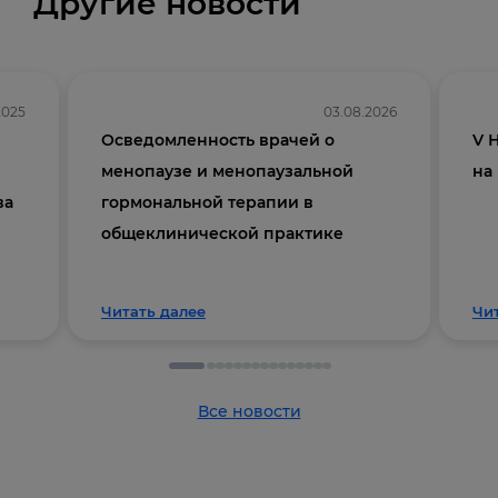
Другие новости
2025
03.08.2026
Осведомленность врачей о
V 
менопаузе и менопаузальной
на
ва
гормональной терапии в
общеклинической практике
Читать далее
Чи
Все новости