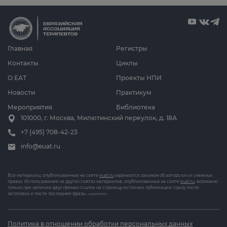
Главная
Регистры
Контакты
Циклы
О ЕАТ
Проекты НПИ
Новости
Практикум
Мероприятия
Библиотека
101000, г. Москва, Милютинский переулок, д. 18А
+7 (495) 708-42-23
info@euat.ru
Все материалы, опубликованные на сайте
euat.ru
охраняются законом об авторских и смежных
правах. Использование на других сайтах материалов, опубликованных на сайте
euat.ru
, возможно
только при наличии двух прямых ссылок на страницу-источник публикации: сразу после
заголовка и после последней фразы.
v202607031833
Политика в отношении обработки персональных данных