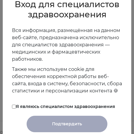
Вход для специалистов
достижения целевого САД <140 мм рт ст, поскольку
здравоохранения
более низкие целевые показатели не снижают риск
ССЗ. Эти выводы должны быть подтверждены в
рандомизированном контролируемом исследовании.
Вся информация, размещённая на данном
веб-сайте, предназначена исключительно
02.08.2018
для специалистов здравоохранения —
медицинских и фармацевтических
работников.
Предыдущая
Следующая
Также мы используем cookie для
новость
новость
обеспечения корректной работы веб-
сайта, входа в систему, безопасности, сбора
статистики и персонализации контента 🍪
Другие новости
Я являюсь специалистом здравоохранения
Подтвердить
2025
03.08.2026