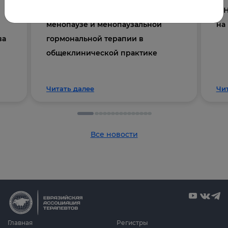
Осведомленность врачей о
V 
менопаузе и менопаузальной
на
ва
гормональной терапии в
общеклинической практике
Читать далее
Чи
Все новости
Главная
Регистры