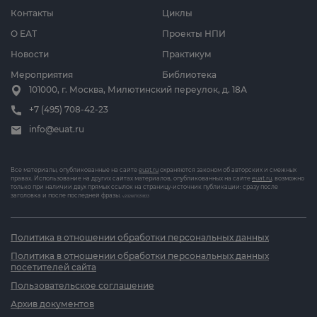
Контакты
Циклы
О ЕАТ
Проекты НПИ
Новости
Практикум
Мероприятия
Библиотека
101000, г. Москва, Милютинский переулок, д. 18А
+7 (495) 708-42-23
info@euat.ru
Все материалы, опубликованные на сайте
euat.ru
охраняются законом об авторских и смежных
правах. Использование на других сайтах материалов, опубликованных на сайте
euat.ru
, возможно
только при наличии двух прямых ссылок на страницу-источник публикации: сразу после
заголовка и после последней фразы.
v202607031833
Политика в отношении обработки персональных данных
Политика в отношении обработки персональных данных
посетителей сайта
Пользовательское соглашение
Архив документов