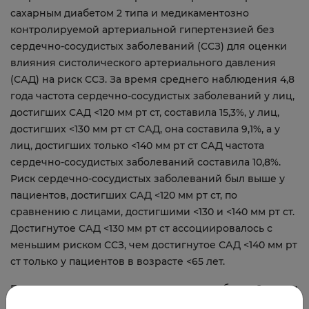
сахарным диабетом 2 типа и медикаментозно
контролируемой артериальной гипертензией без
сердечно-сосудистых заболеваний (ССЗ) для оценки
влияния систолического артериального давления
(САД) на риск ССЗ. За время среднего наблюдения 4,8
года частота сердечно-сосудистых заболеваний у лиц,
достигших САД <120 мм рт ст, составила 15,3%, у лиц,
достигших <130 мм рт ст САД, она составила 9,1%, а у
лиц, достигших только <140 мм рт ст САД частота
сердечно-сосудистых заболеваний составила 10,8%.
Риск сердечно-сосудистых заболеваний был выше у
пациентов, достигших САД <120 мм рт ст, по
сравнению с лицами, достигшими <130 и <140 мм рт ст.
Достигнутое САД <130 мм рт ст ассоциировалось с
меньшим риском ССЗ, чем достигнутое САД <140 мм рт
ст только у пациентов в возрасте <65 лет.
Большинство пациентов с сахарным диабетом 2 типа и
гипертонией должны применять терапию для