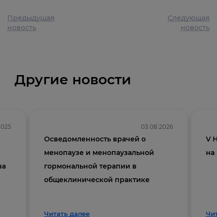
Предыдущая
Следующая
новость
новость
Другие новости
2025
03.08.2026
Осведомленность врачей о
V 
менопаузе и менопаузальной
на
ва
гормональной терапии в
общеклинической практике
Читать далее
Чи