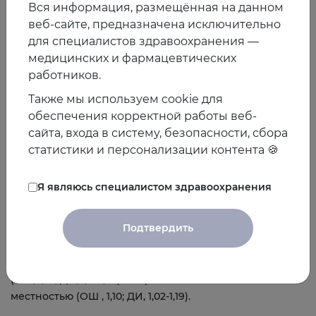
Вся информация, размещённая на данном
веб-сайте, предназначена исключительно
для специалистов здравоохранения —
медицинских и фармацевтических
работников.
Также мы используем cookie для
обеспечения корректной работы веб-
сайта, входа в систему, безопасности, сбора
статистики и персонализации контента 🍪
Я являюсь специалистом здравоохранения
Установлена взаимосвязь между наличием 4 и более
симптомов депрессии со смертностью в результате
Подтвердить
ССЗ в 7 различных географических регионах и в
странах на всех экономических уровнях, но более
выраженной эта связь оказалась в районах городов
(ОШ, 1,23; ДИ, 1,13-1,34) по сравнению с сельской
местностью (ОШ , 1,10; ДИ, 1,02-1,19).