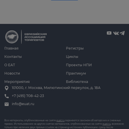
Главная
Регистры
Контакты
Циклы
О ЕАТ
Проекты НПИ
Новости
Практикум
Мероприятия
Библиотека
101000, г. Москва, Милютинский переулок, д. 18А
+7 (495) 708-42-23
info@euat.ru
Все материалы, опубликованные на сайте
euat.ru
охраняются законом об авторских и смежных
правах. Использование на других сайтах материалов, опубликованных на сайте
euat.ru
, возможно
только при наличии двух прямых ссылок на страницу-источник публикации: сразу после