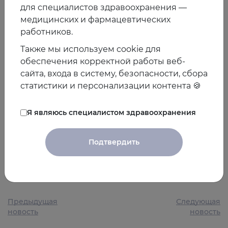
для специалистов здравоохранения —
Аметов Александр Сергеевич
Доктор медицинских
медицинских и фармацевтических
наук, профессор, Лауреат Государственной премии
работников.
БССР, заведующий кафедрой эндокринологии и
Также мы используем cookie для
диабетологии ГБОУ ДПО РМАНПО Минздрава России,
обеспечения корректной работы веб-
заслуженный деятель науки Российской Федерации,
сайта, входа в систему, безопасности, сбора
Президент Международной программы "Диабет"
статистики и персонализации контента 🍪
Участие бесплатное
!
Зарегистрированные
пользователи получат уведомление-напоминание о
Я являюсь специалистом здравоохранения
вебинаре в день его проведения.
Регистрация:
http
s://euat.ru/live/13
Подтвердить
24.01.2020
Предыдущая
Следующая
новость
новость