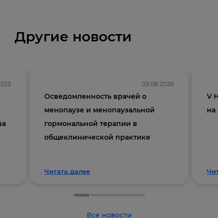
Другие новости
2025
03.08.2026
Осведомленность врачей о
V 
менопаузе и менопаузальной
на
ва
гормональной терапии в
общеклинической практике
Читать далее
Чи
Все новости