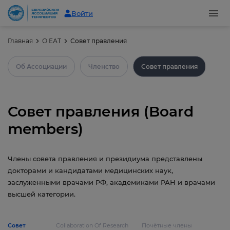
Войти
Главная
О ЕАТ
Совет правления
Об Ассоциации
Членство
Совет правления
Сп
Совет правления (Board
members)
Члены совета правления и президиума представлены
докторами и кандидатами медицинских наук,
заслуженными врачами РФ, академиками РАН и врачами
высшей категории.
Совет
Collaboration Of Research
Почётные члены