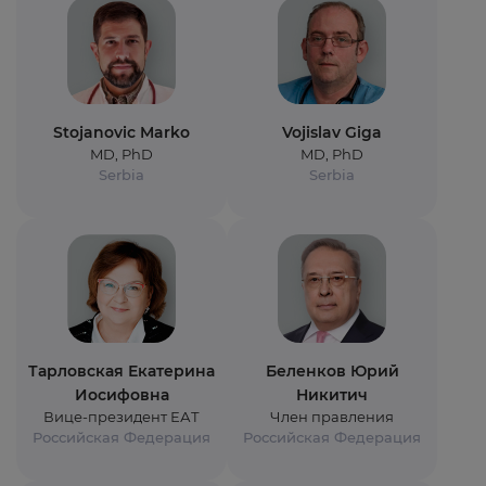
Stojanovic Marko
Vojislav Giga
MD, PhD
MD, PhD
Serbia
Serbia
Тарловская Екатерина
Беленков Юрий
Иосифовна
Никитич
Вице-президент ЕАТ
Член правления
Российская Федерация
Российская Федерация