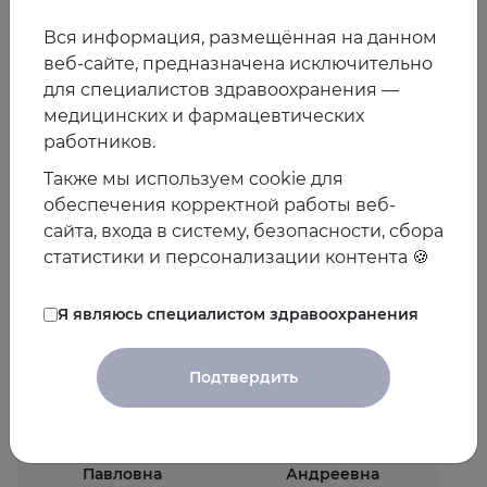
Вся информация, размещённая на данном
веб-сайте, предназначена исключительно
для специалистов здравоохранения —
медицинских и фармацевтических
работников.
Латыпова Наталья
Также мы используем cookie для
Лопатин Юрий
Александровна
обеспечения корректной работы веб-
Михайлович
Член правления
сайта, входа в систему, безопасности, сбора
Член правления
Республика Казахстан
Российская Федерация
статистики и персонализации контента 🍪
Я являюсь специалистом здравоохранения
Подтвердить
Митьковская Наталья
Козиолова Наталья
Павловна
Андреевна