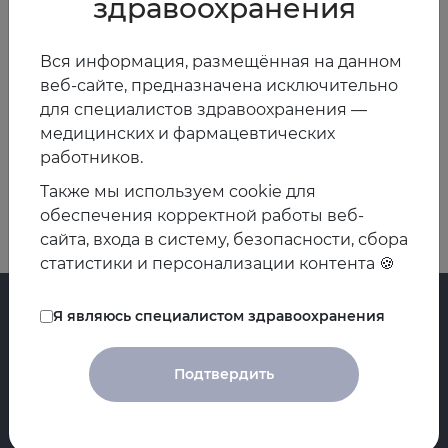
здравоохранения
клиники эндокринологии Университетского
больничного комплекса «Мурацан», заведующая
кафедрой эндокринологии ЕГМУ, главный детский
Вся информация, размещённая на данном
эндокринолог Министерства здравоохранения
веб-сайте, предназначена исключительно
Республики Армения
для специалистов здравоохранения —
медицинских и фармацевтических
работников.
Назад
Вперед
Также мы используем cookie для
обеспечения корректной работы веб-
сайта, входа в систему, безопасности, сбора
статистики и персонализации контента 🍪
Я являюсь специалистом здравоохранения
Главная
Регистры
Подтвердить
Контакты
Циклы
О ЕАТ
Проекты НПИ
Новости
Практикум