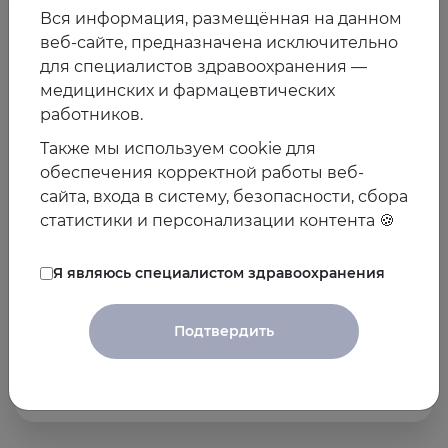
Вся информация, размещённая на данном
веб-сайте, предназначена исключительно
для специалистов здравоохранения —
медицинских и фармацевтических
работников.
Также мы используем cookie для
обеспечения корректной работы веб-
Цикл
сайта, входа в систему, безопасности, сбора
статистики и персонализации контента 🍪
Антикоагулянтный Клуб. Цикл: внутри
антикоагулянтных решений
Я являюсь специалистом здравоохранения
10 марта - 15 декабря 2025
Подтвердить
8 лекции
Открыть