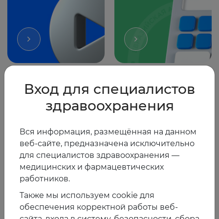
Вход для специалистов
Наука EAT
Практические
здравоохранения
материалы
Вся информация, размещённая на данном
веб-сайте, предназначена исключительно
для специалистов здравоохранения —
медицинских и фармацевтических
работников.
Также мы используем cookie для
обеспечения корректной работы веб-
Рекомендации
Коронавирус
сайта, входа в систему, безопасности, сбора