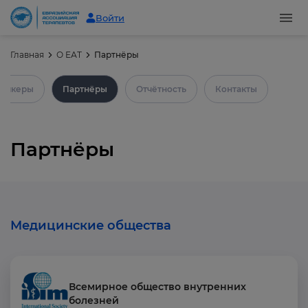
Войти
Главная
О ЕАТ
Партнёры
пикеры
Партнёры
Отчётность
Контакты
Партнёры
Медицинские общества
Всемирное общество внутренних
болезней