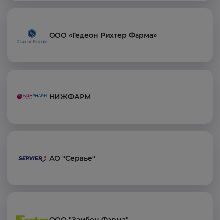
ООО «Гедеон Рихтер Фарма»
НИЖФАРМ
АО "Сервье"
ООО "Замбон Фарма"