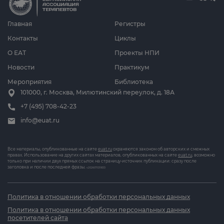
Главная
Регистры
Контакты
Циклы
О ЕАТ
Проекты НПИ
Новости
Практикум
Мероприятия
Библиотека
101000, г. Москва, Милютинский переулок, д. 18А
+7 (495) 708-42-23
info@euat.ru
Все материалы, опубликованные на сайте
euat.ru
охраняются законом об авторских и смежных
правах. Использование на других сайтах материалов, опубликованных на сайте
euat.ru
, возможно
только при наличии двух прямых ссылок на страницу-источник публикации: сразу после
заголовка и после последней фразы.
v202607031833
Политика в отношении обработки персональных данных
Политика в отношении обработки персональных данных
посетителей сайта