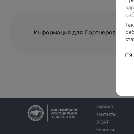
пре
зд
раб
Так
Информация для Партнеров о спонс
раб
ста
Я
Главная
Контакты
О ЕАТ
Новости