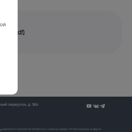
ной
тия (pdf)
кий переулок, д. 18А
ru
охраняются законом об авторских и смежных правах. Использование на других