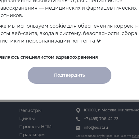
дназначена исключительно для специалистов
равоохранения — медицинских и фармацевтических
отников.
же мы используем cookie для обеспечения коррект
орском участии в мероприятии: Условия учас
оты веб-сайта, входа в систему, безопасности, сбора
тистики и персонализации контента 🍪
 являюсь специалистом здравоохранения
Подтвердить
Регистры
101000, г. Москва, Милютинс
Циклы
+7 (495) 708-42-23
Проекты НПИ
info@euat.ru
Практикум
Все материалы, опубликованные на сайте
euat.