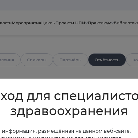
вости
Мероприятия
Циклы
Проекты НПИ
Практикум
Библиотек
вления
Спикеры
Партнёры
Отчётность
Ко
ход для специалист
здравоохранения
ссоциации Терапевтов
 информация, размещённая на данном веб-сайте,