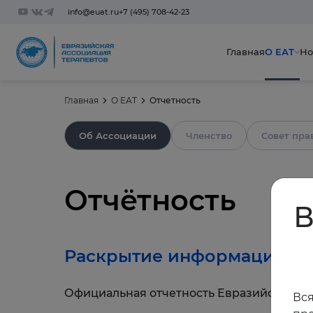
info@euat.ru
+7 (495) 708-42-23
Главная
О ЕАТ
Но
Главная
О ЕАТ
Отчетность
Об Ассоциации
Членство
Совет пра
Отчётность
В
Раскрытие информации
Официальная отчетность Евразийской А
Вся