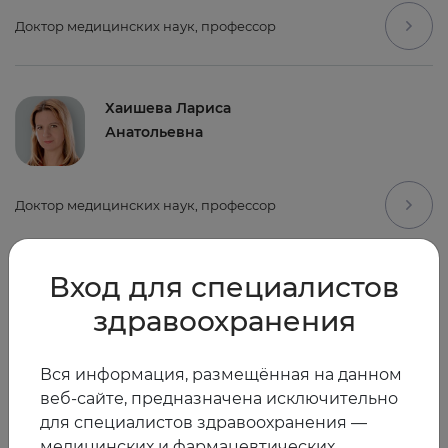
Доктор медицинских наук, профессор
Хаишева Лариса
Анатольевна
Доктор медицинских наук, профессор
Вход для специалистов
Шапошник Игорь
Иосифович
здравоохранения
Вся информация, размещённая на данном
Доктор медицинских наук, профессор
веб-сайте, предназначена исключительно
для специалистов здравоохранения —
медицинских и фармацевтических