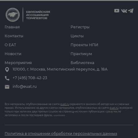
Главная
Регистры
Контакты
Циклы
О ЕАТ
Проекты НПИ
Новости
Практикум
Мероприятия
Библиотека
101000, г. Москва, Милютинский переулок, д. 18А
+7 (495) 708-42-23
info@euat.ru
Все материалы, опубликованные на сайте
euat.ru
охраняются законом об авторских и смежных
правах. Использование на других сайтах материалов, опубликованных на сайте
euat.ru
, возможно
только при наличии двух прямых ссылок на страницу-источник публикации: сразу после
заголовка и после последней фразы.
v202607031833
Политика в отношении обработки персональных данных