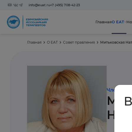
info@euat.ru
+7 (495) 708-42-23
Главная
О ЕАТ
Но
Главная
О ЕАТ
Совет правления
Митьковская На
Член пра
Мит
В
Нат