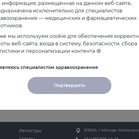
 информация, размещённая на данном веб-сайте,
дназначена исключительно для специалистов
равоохранения — медицинских и фармацевтических
отников.
же мы используем cookie для обеспечения коррект
оты веб-сайта, входа в систему, безопасности, сбора
аведующая кафедрой кардиологии и внутренних бо
тистики и персонализации контента 🍪
 являюсь специалистом здравоохранения
Подтвердить
Регистры
101000, г. Москва, Милютинс
Циклы
+7 (495) 708-42-23