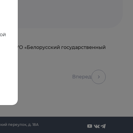
ной
лезней УО «Белорусский государственный
Вперед
кий переулок, д. 18А