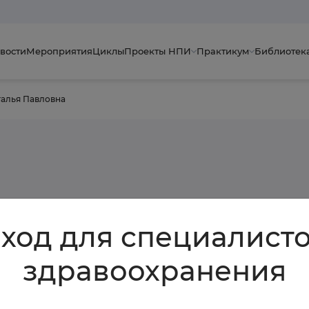
вости
Мероприятия
Циклы
Проекты НПИ
Практикум
Библиотек
талья Павловна
вления
ьковская
ход для специалист
алья Павловна
здравоохранения