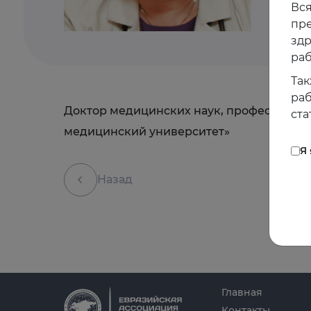
Вся
пре
зд
раб
Так
раб
Доктор медицинских наук, профессор, з
ста
медицинский университет»
Я
Назад
Главная
Контакты