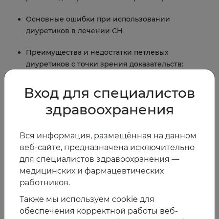
Основные ошибки при использовании
диуретиков в лечении СН
Преимущества и недостатки петлевых
диуретиков с точки зрения доказательств:
результаты актуальных исследований
Вход для специалистов
Практические аспекты назначения петлевых
здравоохранения
диуретиков в реальной клинической практике
Вся информация, размещённая на данном
На странице урока доступны
веб-сайте, предназначена исключительно
Запись лекции Козиоловой Натальи Андреевны
для специалистов здравоохранения —
Подборка теоретических материалов
медицинских и фармацевтических
Тест для самопроверки
работников.
Также мы используем cookie для
Ссылка на курс
Для получения доступа необходимо
обеспечения корректной работы веб-
зарегистрироваться на сайте Ассоциации.