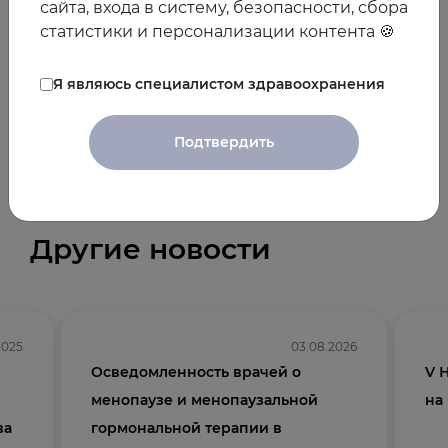
сайта, входа в систему, безопасности, сбора
статистики и персонализации контента 🍪
10.10.2023
Я являюсь специалистом здравоохранения
Предыдущая
Следующая
Подтвердить
новость
новость
Другие новости
2025
03.08.2026
Осведомленность врачей о
V 
менопаузе и менопаузальной
на
ва
гормональной терапии в