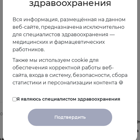
здравоохранения
Новость подготовлена Ксенией Бенимецкой.
Вся информация, размещённая на данном
28.10.2019
веб-сайте, предназначена исключительно
для специалистов здравоохранения —
медицинских и фармацевтических
Предыдущая
Следующая
работников.
новость
новость
Также мы используем cookie для
обеспечения корректной работы веб-
сайта, входа в систему, безопасности, сбора
Другие новости
статистики и персонализации контента 🍪
Я являюсь специалистом здравоохранения
2025
03.08.2026
Подтвердить
Осведомленность врачей о
V 
менопаузе и менопаузальной
на
ва
гормональной терапии в