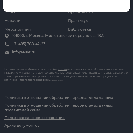
Контакты
Циклы
О ЕАТ
Проекты НПИ
Новости
Практикум
Мероприятия
Библиотека
101000, г. Москва, Милютинский переулок, д. 18А
+7 (495) 708-42-23
info@euat.ru
Все материалы, опубликованные на сайте
euat.ru
охраняются законом об авторских и смежных
правах. Использование на других сайтах материалов, опубликованных на сайте
euat.ru
, возможно
только при наличии двух прямых ссылок на страницу-источник публикации: сразу после
заголовка и после последней фразы.
v202607031833
Политика в отношении обработки персональных данных
Политика в отношении обработки персональных данных
посетителей сайта
Пользовательское соглашение
Архив документов