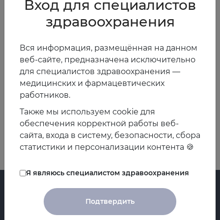
Вход для специалистов
Доктор медицинских наук, доцент, профессор
кафедры, исполняющая обязанности заведующего
здравоохранения
кафедрой клинической медицины Института
биологии и биомедицины ФГАОУ ВО «Национальный
Вся информация, размещённая на данном
исследовательский Нижегородский государственный
веб-сайте, предназначена исключительно
университет им. Н.И. Лобачевского», председатель
для специалистов здравоохранения —
Нижегородского отделения Евразийской ассоциации
медицинских и фармацевтических
терапевтов, г. Нижний Новгород
работников.
Также мы используем cookie для
Назад
Вперед
обеспечения корректной работы веб-
сайта, входа в систему, безопасности, сбора
статистики и персонализации контента 🍪
Я являюсь специалистом здравоохранения
Подтвердить
Главная
Регистры