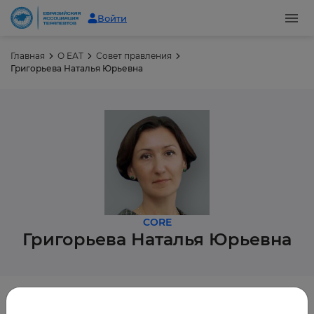
Войти
Главная
О ЕАТ
Совет правления
Григорьева Наталья Юрьевна
CORE
Григорьева
Наталья Юрьевна