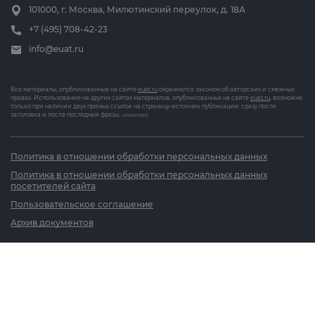
101000, г. Москва, Милютинский переулок, д. 18А
+7 (495) 708-42-23
info@euat.ru
Все материалы, опубликованные на сайте
euat.ru
охраняются законом об авторских и смежных
правах. Использование на других сайтах материалов, опубликованных на сайте
euat.ru
, возможно
только при наличии двух прямых ссылок на страницу-источник публикации: сразу после
заголовка и после последней фразы.
v202607031833
Политика в отношении обработки персональных данных
Политика в отношении обработки персональных данных
посетителей сайта
Пользовательское соглашение
Архив документов