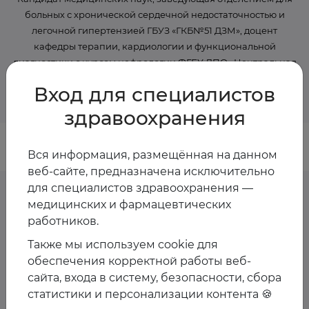
больных с хронической сердечной недостаточностью и
легочной гипертензией ГБУЗ «ГКБ№51 ДЗМ», доцент
кафедры терапии, кардиологии и функциональной
диагностики с курсом нефрологии ФГБУ ДПО «Центральная
государственная медицинская академия» УД Президента
Вход для специалистов
РФ
здравоохранения
Вся информация, размещённая на данном
веб-сайте, предназначена исключительно
для специалистов здравоохранения —
медицинских и фармацевтических
работников.
Предстоящие
Также мы используем cookie для
мероприятия спикера
обеспечения корректной работы веб-
сайта, входа в систему, безопасности, сбора
статистики и персонализации контента 🍪
Пока мероприятия со спикером не запланированы