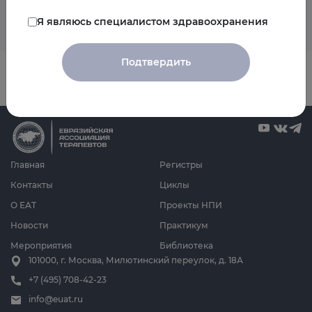
Я являюсь специалистом здравоохранения
Подтвердить
Главная
Регистры
Контакты
Циклы
О ЕАТ
Проекты НПИ
Новости
Практикум
Мероприятия
Библиотека
101000, г. Москва, Милютинский переулок, д. 18А
+7 (495) 708-42-23
info@euat.ru