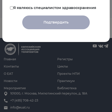
Я являюсь специалистом здравоохранения
Подтвердить
Главная
Регистры
Контакты
Циклы
О ЕАТ
Проекты НПИ
Новости
Практикум
Мероприятия
Библиотека
101000, г. Москва, Милютинский переулок, д. 18А
+7 (495) 708-42-23
info@euat.ru