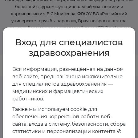
болезней с курсом функциональной диагностики и
кардиологии им.В.С.Моисеева, ФГАОУ ВО «Российский
университет дружбы народов», Врач-нефролог центра
помощи беременным с патологией почек ГБУЗ г. Москвы
«ГКБ им. А.К. Ерамишанцева Департамента
Вход для специалистов
Здравоохранения Москвы»
здравоохранения
Вся информация, размещённая на данном
веб-сайте, предназначена исключительно
для специалистов здравоохранения —
медицинских и фармацевтических
работников.
Предстоящие
Также мы используем cookie для
мероприятия спикера
обеспечения корректной работы веб-
сайта, входа в систему, безопасности, сбора
статистики и персонализации контента 🍪
Пока мероприятия со спикером не запланированы