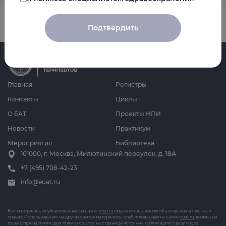
Подтвердить
Главная
Регистры
Контакты
Циклы
О ЕАТ
Проекты НПИ
Новости
Практикум
Мероприятия
Библиотека
101000, г. Москва, Милютинский переулок, д. 18А
+7 (495) 708-42-23
info@euat.ru
Все материалы, опубликованные на сайте
euat.ru
охраняются законом об авторских и смежных
правах. Использование на других сайтах материалов, опубликованных на сайте
euat.ru
, возможно
только при наличии двух прямых ссылок на страницу-источник публикации: сразу после