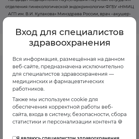
отделения гинекологической эндокринологии ФГБУ «НМИЦ
АГП им. В.И. Кулакова» Минздрава России, врач –акушер-
гинеколог, гинеколог-эндокринолог
Вход для специалистов
здравоохранения
Вся информация, размещённая на данном
веб-сайте, предназначена исключительно
для специалистов здравоохранения —
Предстоящие
медицинских и фармацевтических
работников.
мероприятия спикера
Также мы используем cookie для
обеспечения корректной работы веб-
Пока мероприятия со спикером не запланированы
сайта, входа в систему, безопасности, сбора
статистики и персонализации контента 🍪
Я являюсь специалистом здравоохранения