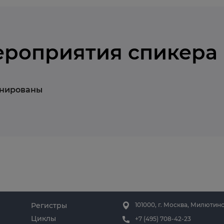
ероприятия спикера
анированы
Регистры
101000, г. Москва, Милютинс
Циклы
+7 (495) 708-42-23