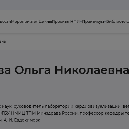
вости
Мероприятия
Циклы
Проекты НПИ
Практикум
Библиотек
вна
а Ольга Николаевн
 наук, руководитель лаборатории кардиовизуализации, ве
 ФГБУ НМИЦ ТПМ Минздрава России, профессор кафедры 
 А. И. Евдокимова