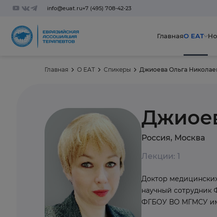
info@euat.ru
+7 (495) 708-42-23
Главная
О ЕАТ
Но
Главная
О ЕАТ
Спикеры
Джиоева Ольга Николае
Джиоев
Россия, Москва
Лекции: 1
Доктор медицинских
научный сотрудник
ФГБОУ ВО МГМСУ им.