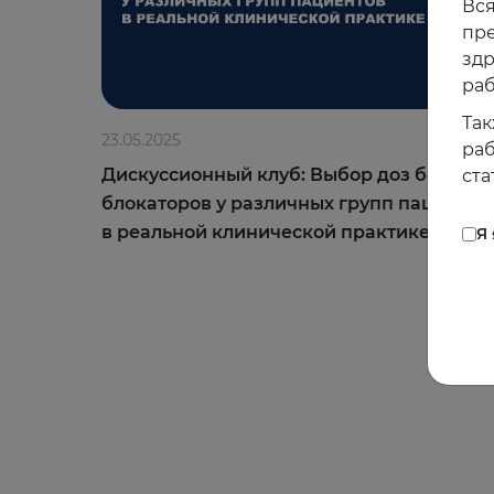
Вся
пре
зд
раб
Так
23.05.2025
раб
Дискуссионный клуб: Выбор доз бета-
ста
блокаторов у различных групп пациенто
в реальной клинической практике
Я