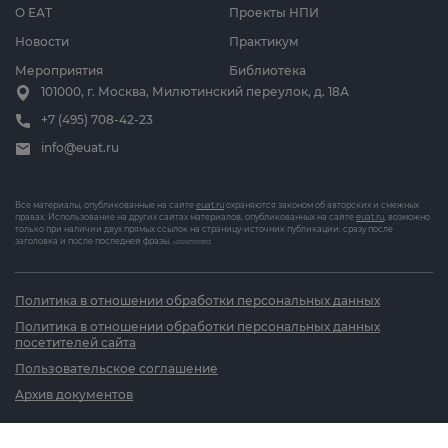
О ЕАТ
Проекты НПИ
Новости
Практикум
Мероприятия
Библиотека
101000, г. Москва, Милютинский переулок, д. 18А
+7 (495) 708-42-23
info@euat.ru
Все материалы, опубликованные на сайте
euat.ru
охраняются законом об авторских и смежных
правах. Использование на других сайтах материалов, опубликованных на сайте
euat.ru
, возможно
только при наличии двух прямых ссылок на страницу-источник публикации: сразу после
заголовка и после последней фразы.
v202607031833
Политика в отношении обработки персональных данных
Политика в отношении обработки персональных данных
посетителей сайта
Пользовательское соглашение
Архив документов