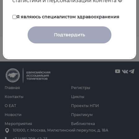
статистики и персонализации контента 🍪
Пока мероприятия со спикером не запланированы
Я являюсь специалистом здравоохранения
Подтвердить
Главная
Регистры
Контакты
Циклы
О ЕАТ
Проекты НПИ
Новости
Практикум
Мероприятия
Библиотека
101000, г. Москва, Милютинский переулок, д. 18А
+7 (495) 708-42-23