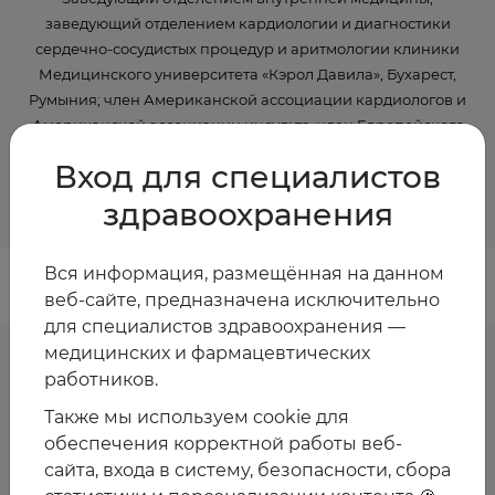
заведующий отделением кардиологии и диагностики
сердечно-сосудистых процедур и аритмологии клиники
Медицинского университета «Кэрол Давила», Бухарест,
Румыния; член Американской ассоциации кардиологов и
Американской ассоциации инсульта, член Европейского
общества кардиологов, вице-президент/избранный
Вход для специалистов
президент Международного общества сердечно-сосудистой
фармакотерапии
здравоохранения
Вся информация, размещённая на данном
веб-сайте, предназначена исключительно
для специалистов здравоохранения —
медицинских и фармацевтических
работников.
Предстоящие
Также мы используем cookie для
обеспечения корректной работы веб-
мероприятия спикера
сайта, входа в систему, безопасности, сбора