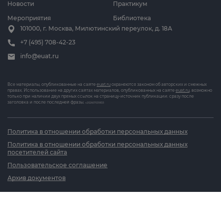
Новости
Практикум
Мероприятия
Библиотека
101000, г. Москва, Милютинский переулок, д. 18А
+7 (495) 708-42-23
info@euat.ru
Все материалы, опубликованные на сайте
euat.ru
охраняются законом об авторских и смежных
правах. Использование на других сайтах материалов, опубликованных на сайте
euat.ru
, возможно
только при наличии двух прямых ссылок на страницу-источник публикации: сразу после
заголовка и после последней фразы.
v202607031833
Политика в отношении обработки персональных данных
Политика в отношении обработки персональных данных
посетителей сайта
Пользовательское соглашение
Архив документов