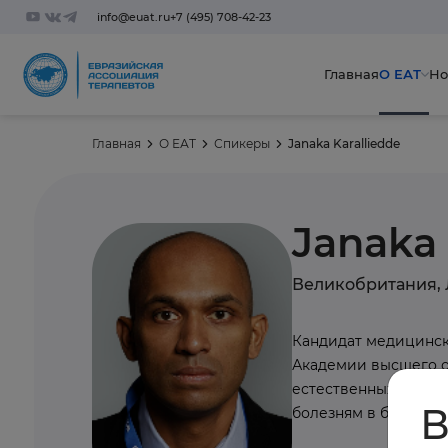
info@euat.ru
+7 (495) 708-42-23
Главная
О ЕАТ
Но
Главная
О ЕАТ
Спикеры
Janaka Karalliedde
Janaka 
Великобритания,
Кандидат медицинск
Академии высшего о
естественных наук 
В
болезням в больнице