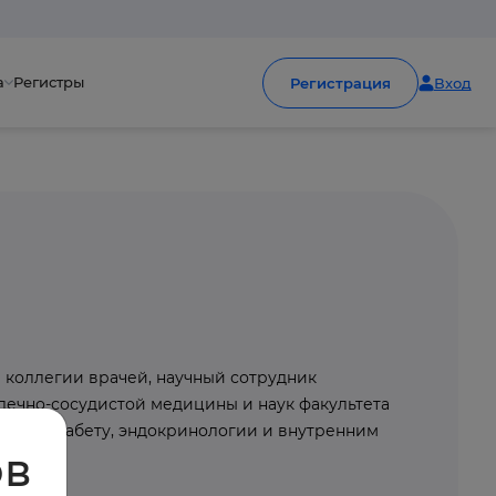
а
Регистры
Регистрация
Вход
 коллегии врачей, научный сотрудник
ечно-сосудистой медицины и наук факультета
нт по диабету, эндокринологии и внутренним
ов