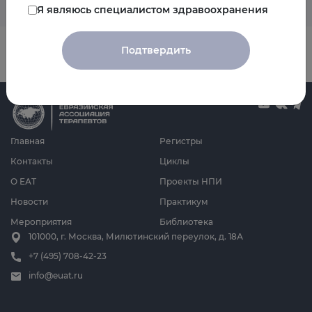
Я являюсь специалистом здравоохранения
Подтвердить
Главная
Регистры
Контакты
Циклы
О ЕАТ
Проекты НПИ
Новости
Практикум
Мероприятия
Библиотека
101000, г. Москва, Милютинский переулок, д. 18А
+7 (495) 708-42-23
info@euat.ru