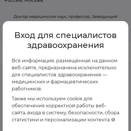
Россия, Москва
Доктор медицинских наук, профессор, Заведующий
онкоурологическим отделением больницы им. С.И.
Спасокукоцкого
Вход для специалистов
здравоохранения
Вся информация, размещённая на данном
веб-сайте, предназначена исключительно
для специалистов здравоохранения —
медицинских и фармацевтических
Предстоящие
работников.
мероприятия спикера
Также мы используем cookie для
обеспечения корректной работы веб-
сайта, входа в систему, безопасности, сбора
Пока мероприятия со спикером не запланированы
статистики и персонализации контента 🍪