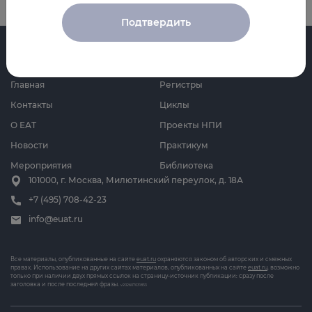
Подтвердить
Главная
Регистры
Контакты
Циклы
О ЕАТ
Проекты НПИ
Новости
Практикум
Мероприятия
Библиотека
101000, г. Москва, Милютинский переулок, д. 18А
+7 (495) 708-42-23
info@euat.ru
Все материалы, опубликованные на сайте
euat.ru
охраняются законом об авторских и смежных
правах. Использование на других сайтах материалов, опубликованных на сайте
euat.ru
, возможно
только при наличии двух прямых ссылок на страницу-источник публикации: сразу после
заголовка и после последней фразы.
v202607031833