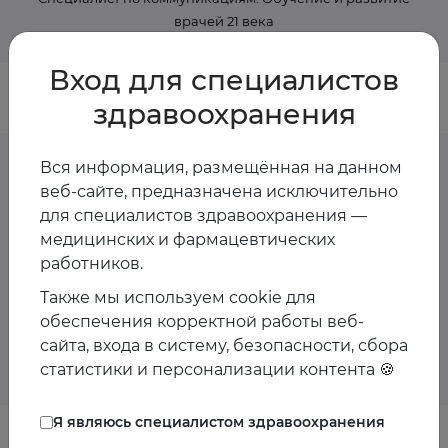
врачей 21 века
Вход для специалистов
здравоохранения
Вся информация, размещённая на данном
веб-сайте, предназначена исключительно
Предстоящие
для специалистов здравоохранения —
медицинских и фармацевтических
мероприятия спикера
работников.
Также мы используем cookie для
Пока мероприятия со спикером не запланированы
обеспечения корректной работы веб-
сайта, входа в систему, безопасности, сбора
статистики и персонализации контента 🍪
Я являюсь специалистом здравоохранения