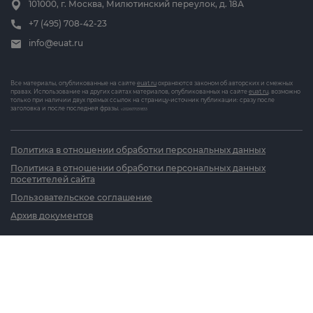
101000, г. Москва, Милютинский переулок, д. 18А
+7 (495) 708-42-23
info@euat.ru
Все материалы, опубликованные на сайте
euat.ru
охраняются законом об авторских и смежных
правах. Использование на других сайтах материалов, опубликованных на сайте
euat.ru
, возможно
только при наличии двух прямых ссылок на страницу-источник публикации: сразу после
заголовка и после последней фразы.
v202607031833
Политика в отношении обработки персональных данных
Политика в отношении обработки персональных данных
посетителей сайта
Пользовательское соглашение
Архив документов