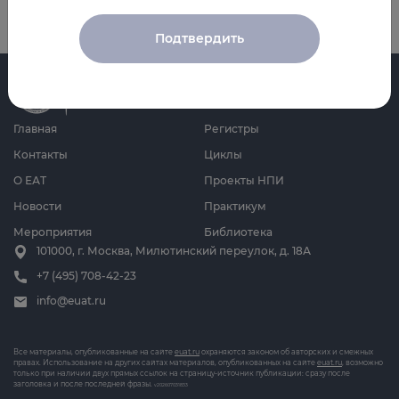
Подтвердить
Главная
Регистры
Контакты
Циклы
О ЕАТ
Проекты НПИ
Новости
Практикум
Мероприятия
Библиотека
101000, г. Москва, Милютинский переулок, д. 18А
+7 (495) 708-42-23
info@euat.ru
Все материалы, опубликованные на сайте
euat.ru
охраняются законом об авторских и смежных
правах. Использование на других сайтах материалов, опубликованных на сайте
euat.ru
, возможно
только при наличии двух прямых ссылок на страницу-источник публикации: сразу после
заголовка и после последней фразы.
v202607031833