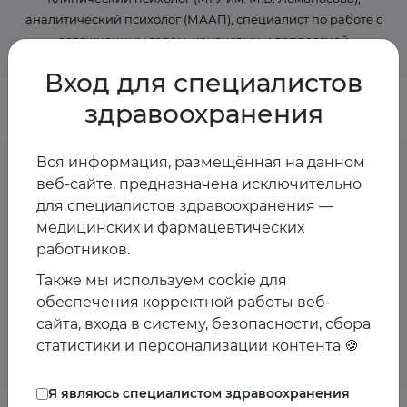
аналитический психолог (МААП), специалист по работе с
осложненным горем, кризисами и депрессией
Вход для специалистов
здравоохранения
Вся информация, размещённая на данном
веб-сайте, предназначена исключительно
для специалистов здравоохранения —
Предстоящие
медицинских и фармацевтических
мероприятия спикера
работников.
Также мы используем cookie для
обеспечения корректной работы веб-
Пока мероприятия со спикером не запланированы
сайта, входа в систему, безопасности, сбора
статистики и персонализации контента 🍪
Я являюсь специалистом здравоохранения