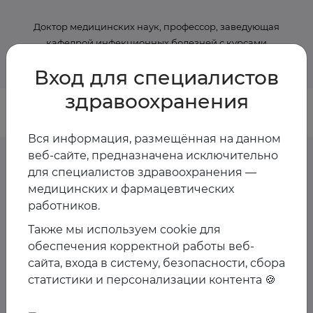
Доктор медицинских наук, профессор, заведующая
кафедрой инфекционных болезней с курсами
эпидемиологии и фтизиатрии РУДН
Вход для специалистов
здравоохранения
Вся информация, размещённая на данном
веб-сайте, предназначена исключительно
для специалистов здравоохранения —
медицинских и фармацевтических
Предстоящие
работников.
мероприятия спикера
Также мы используем cookie для
обеспечения корректной работы веб-
Пока мероприятия со спикером не запланированы
сайта, входа в систему, безопасности, сбора
статистики и персонализации контента 🍪