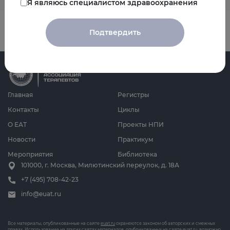
Я являюсь специалистом здравоохранения
Подтвердить
Главная
Регистры
Контакты
Циклы
О ЕАТ
Проекты НПИ
Новости
Практикум
Мероприятия
Библиотека
101000, г. Москва, Милютинский переулок, д. 18А
+7 (495) 708-42-23
info@euat.ru
Все материалы, опубликованные на сайте
euat.ru
охраняются законом об авторских и смежных
правах. Использование на других сайтах материалов, опубликованных на сайте
euat.ru
, возможно