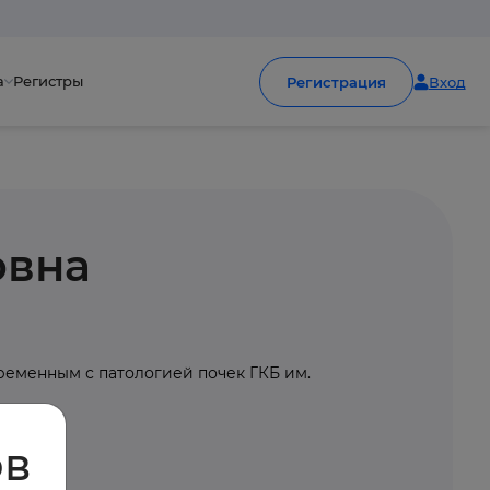
а
Регистры
Регистрация
Вход
овна
ременным с патологией почек ГКБ им.
ов