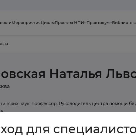
вости
Мероприятия
Циклы
Проекты НПИ
Практикум
Библиотек
овна
овская Наталья Льв
сква
цинских наук, профессор, Руководитель центра помощи бе
ва
ход для специалист