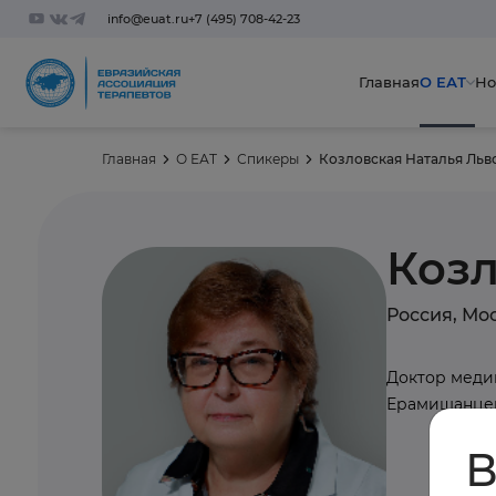
info@euat.ru
+7 (495) 708-42-23
Главная
О ЕАТ
Но
Главная
О ЕАТ
Спикеры
Козловская Наталья Льв
Козл
Россия, Мо
Доктор меди
Ерамишанце
В