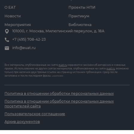
О ЕАТ
Проекты НПИ
Новости
Практикум
Мероприятия
Библиотека
101000, г. Москва, Милютинский переулок, д. 18А
+7 (495) 708-42-23
info@euat.ru
Все материалы, опубликованные на сайте
euat.ru
охраняются законом об авторских и смежных
правах. Использование на других сайтах материалов, опубликованных на сайте
euat.ru
, возможно
только при наличии двух прямых ссылок на страницу-источник публикации: сразу после
заголовка и после последней фразы.
v202607031833
Политика в отношении обработки персональных данных
Политика в отношении обработки персональных данных
посетителей сайта
Пользовательское соглашение
Архив документов