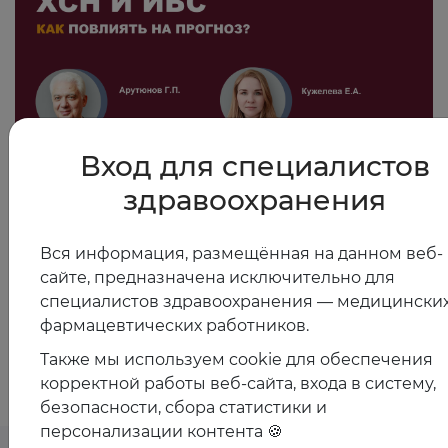
Вход для специалистов
23.04.2025
здравоохранения
Хроническая сердечная недостаточность и
ишемическая болезнь сердца: как повлиять на
прогноз?
Вся информация, размещённая на данном веб-
сайте, предназначена исключительно для
специалистов здравоохранения — медицинских
фармацевтических работников.
Показать все
Также мы используем cookie для обеспечения
корректной работы веб-сайта, входа в систему,
безопасности, сбора статистики и
персонализации контента 🍪